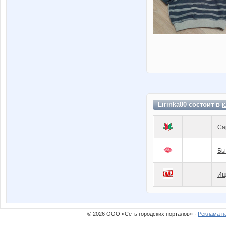
Lirinka80 состоит в
к
Са
Бь
Ищ
© 2026 ООО «Сеть городских порталов» ·
Реклама н