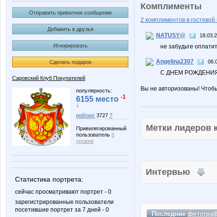
Комплименты
Отправить приватное сообщение
2 комплиментов в гостевой 
Добавить в друзья
NATUSY@
18.03.
Игнорировать
не забудьте оплатит
Angelina2307
06.
Сделать подарок
С ДНЕМ РОЖДЕНИЯ!!
Саровский Клуб Покупателей
Вы не авторизованы! Чтоб
популярность:
-1
6155 место
↓
рейтинг
3727
?
Метки лидеров
Привилегированный
пользователь
5
уровня
Интервью
Статистика портрета:
сейчас просматривают портрет - 0
зарегистрированные пользователи
посетившие портрет за 7 дней - 0
Последние
фотогра